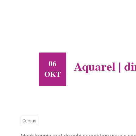
Aquarel | d
06
OKT
Cursus
Maak kennis met de schilderachtige wereld van 