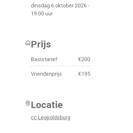
dinsdag
6 oktober 2026
-
19.00
uur
Prijs
Basistarief
€
200
Vriendenprijs
€
195
Locatie
cc Leopoldsburg
Kastanjedreef 1
,
3970
Leopoldsburg