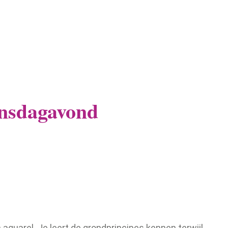
insdagavond
aquarel. Je leert de grondprincipes kennen terwijl