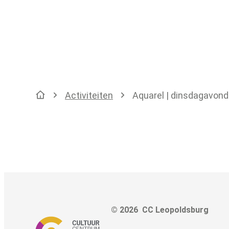
Activiteiten
Aquarel | dinsdagavond
Startpagina
© 2026
CC Leopoldsburg
Adre
Tel.
E-mai