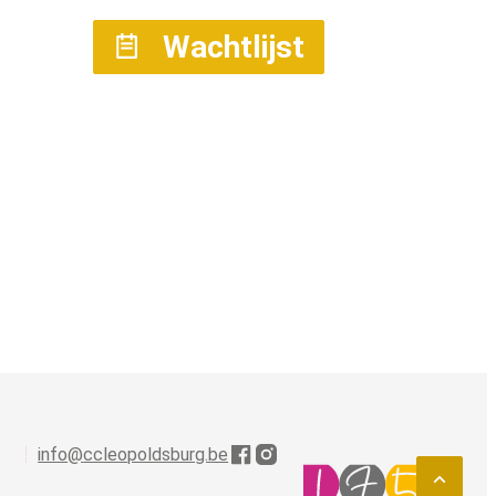
Wachtlijst
info
@
ccleopoldsburg.be
Facebook
Instagram
Naar t