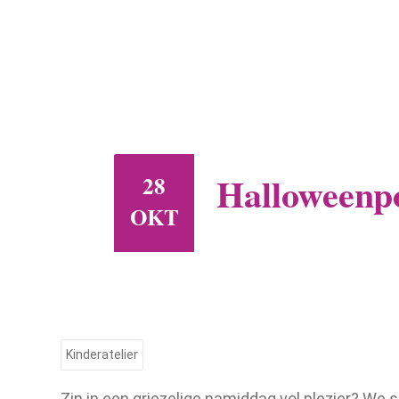
Halloweenp
28
OKT
Kinderatelier
Zin in een griezelige namiddag vol plezier? We