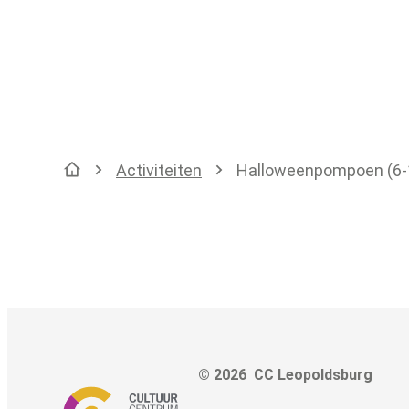
Activiteiten
Halloweenpompoen (6-
Startpagina
© 2026
CC Leopoldsburg
Adre
Tel.
E-mai