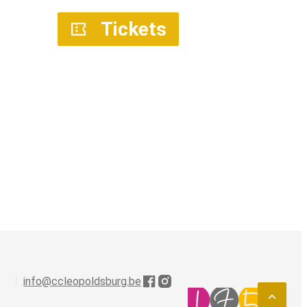
Tickets
info
@
ccleopoldsburg.be
Facebook
Instagram
Naar t