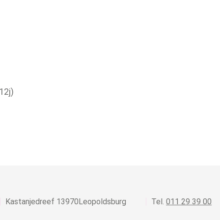
12j)
,
Kastanjedreef 1
3970
Leopoldsburg
011 29 39 00
s
l