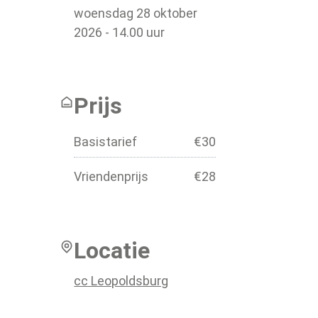
woensdag
28 oktober
2026
-
14.00
uur
Prijs
Basistarief
€
30
Vriendenprijs
€
28
Locatie
cc Leopoldsburg
Kastanjedreef 1
,
3970
Leopoldsburg