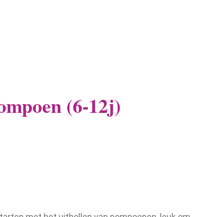
ompoen (6-12j)
 starten met het uithollen van pompoenen, leuk om