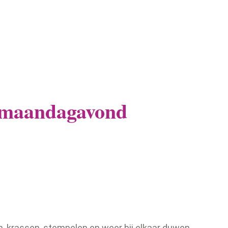
 maandagavond
n, krassen, stempelen en weer bij elkaar duwen.