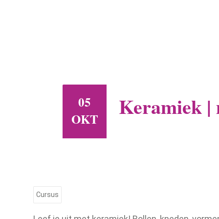
Keramiek |
05
OKT
Cursus
Leef je uit met keramiek! Rollen, kneden, vorme