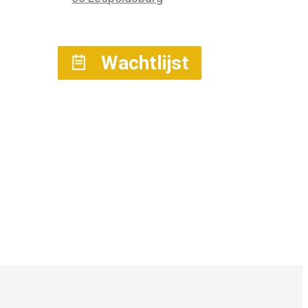
Kastanjedreef 1
,
3970
Leopoldsburg
Wachtlijst