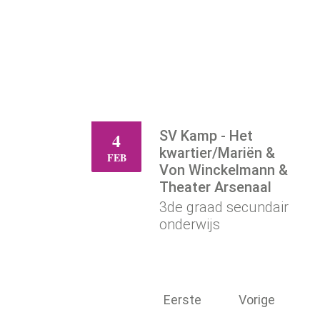
SV Kamp - Het
4
DO
kwartier/Mariën &
FEB
Von Winckelmann &
Theater Arsenaal
3de graad secundair
onderwijs
Eerste
Vorige