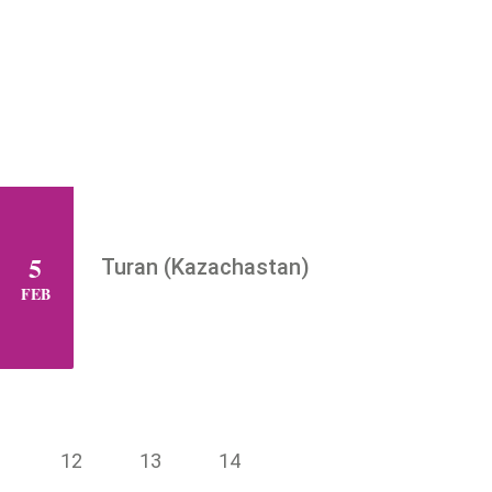
5
Turan (Kazachastan)
VR
FEB
1
12
13
14