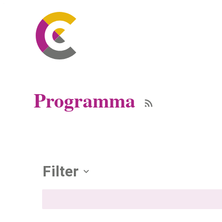
Naar inhoud
Ga naar verfijn of wijzig resultaten 
CC Leopoldsburg
Programma
Rss activiteiten
Verfijn of wijzig resultat
Filter