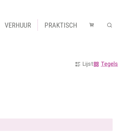
VERHUUR
PRAKTISCH
Winkelmandje
Zoek tonen 
Weergave
Lijst
Tegels