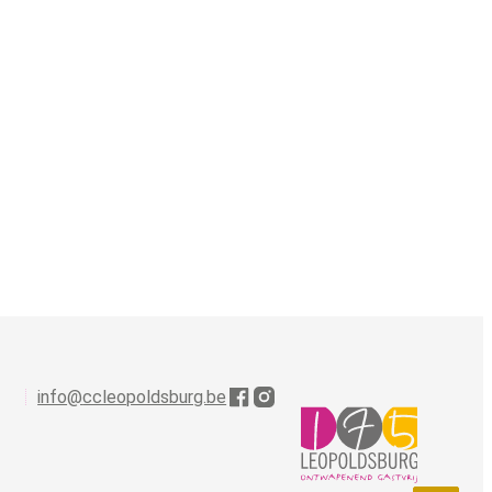
info
@
ccleopoldsburg.be
Facebook
Instagram