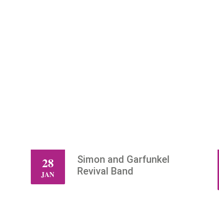
Simon and Garfunkel
28
DO
Revival Band
JAN