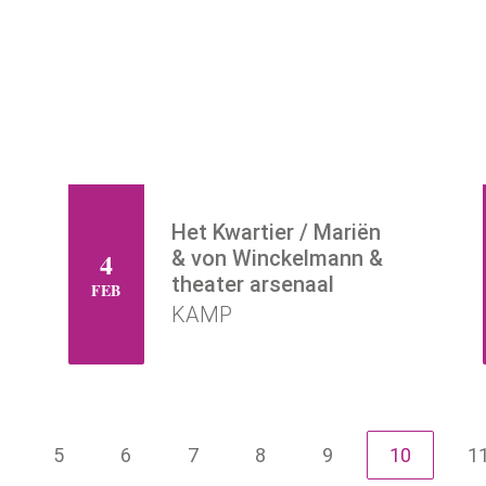
Het Kwartier / Mariën
& von Winckelmann &
4
DO
theater arsenaal
FEB
KAMP
5
6
7
8
9
10
1