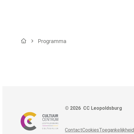
Programma
Startpagina
© 2026
CC Leopoldsburg
Adre
Tel.
E-mai
Contact
Cookies
Toegankelijkhei