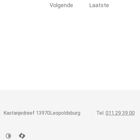
Volgende
Laatste
,
Kastanjedreef 1
3970
Leopoldsburg
011 29 39 00
s
l
d
LCP nv 2026 ©
Hoog contrast