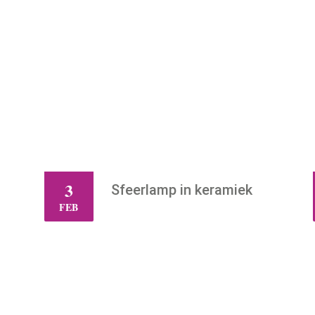
3
Sfeerlamp in keramiek
WO
FEB