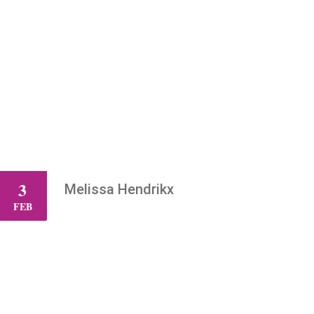
3
Melissa Hendrikx
WO
FEB