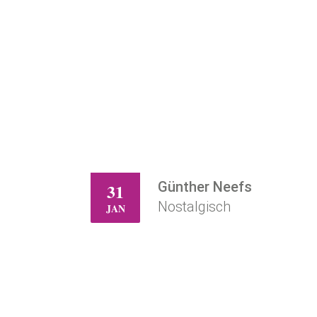
Günther Neefs
31
ZO
Nostalgisch
JAN