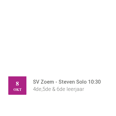
SV Zoem - Steven Solo 10:30
8
DO
4de,5de & 6de leerjaar
OKT