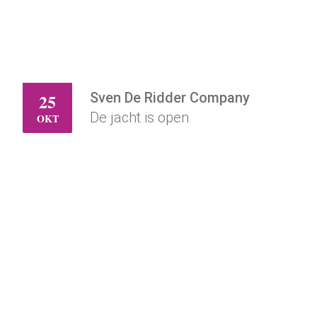
Sven De Ridder Company
25
ZO
De jacht is open
OKT