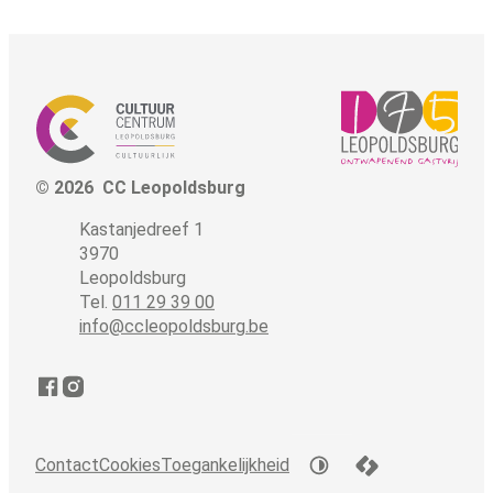
© 2026
CC Leopoldsburg
Adres
Tel.
E-mail
Kastanjedreef 1
,
3970
Leopoldsburg
011 29 39 00
info
@
ccleopoldsburg.be
Facebook
Instagram
LCP nv 2026 ©
Contact
Cookies
Toegankelijkheid
Hoog contrast