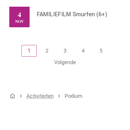
4
FAMILIEFILM Smurfen (6+)
WO
NOV
1
2
3
4
5
Volgende
Activiteiten
Podium
Startpagina