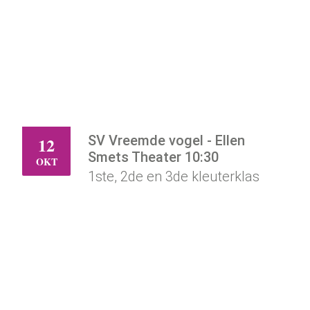
SV Vreemde vogel - Ellen
12
MA
Smets Theater 10:30
OKT
1ste, 2de en 3de kleuterklas