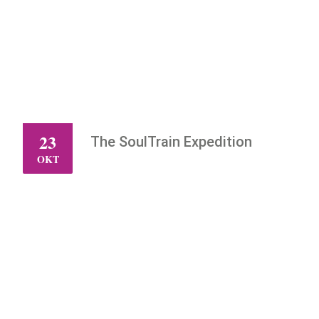
23
The SoulTrain Expedition
VR
OKT