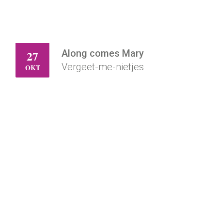
Along comes Mary
27
DI
Vergeet-me-nietjes
OKT