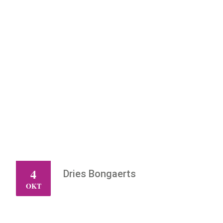
4
Dries Bongaerts
ZO
OKT