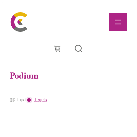
Naar inhoud
Ga naar verfijn of wijzig resultaten .
CC Leopoldsburg
Menu
Winkelmandje
Zoek tonen / verbergen
Podium
Weergave
Lijst
Tegels
Verfijn of wijzig resultaten