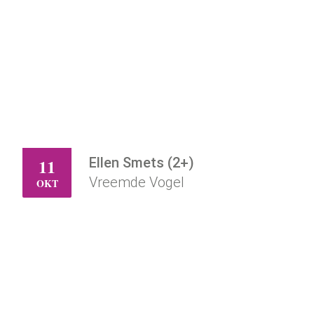
Ellen Smets (2+)
11
ZO
Vreemde Vogel
OKT