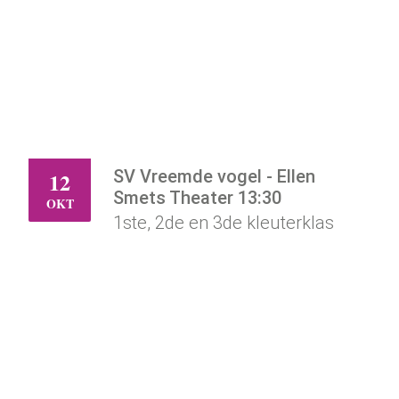
SV Vreemde vogel - Ellen
12
MA
Smets Theater 13:30
OKT
1ste, 2de en 3de kleuterklas