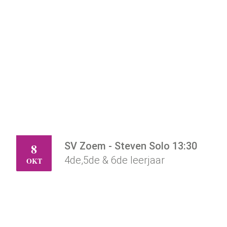
SV Zoem - Steven Solo 13:30
8
DO
4de,5de & 6de leerjaar
OKT