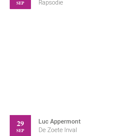
ZO
Rapsodie
SEP
Luc Appermont
29
DI
De Zoete Inval
SEP