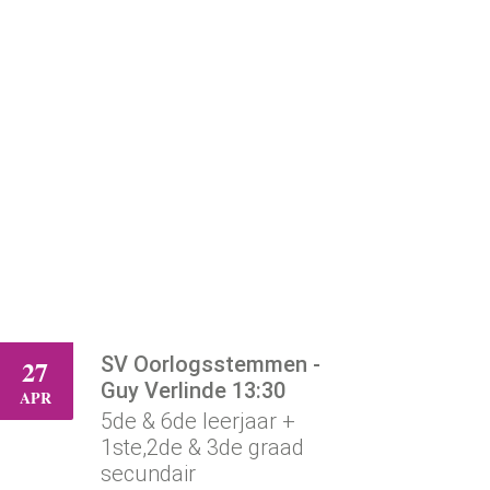
SV Oorlogsstemmen -
27
DI
Guy Verlinde 13:30
APR
5de & 6de leerjaar +
1ste,2de & 3de graad
secundair