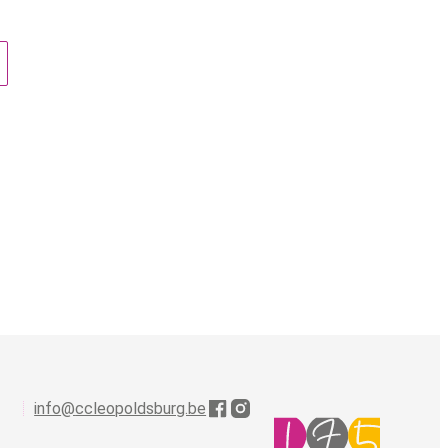
info
@
ccleopoldsburg.be
Facebook
Instagram