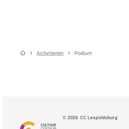
Activiteiten
Podium
Startpagina
© 2026
CC Leopoldsburg
Adre
Tel.
E-mai