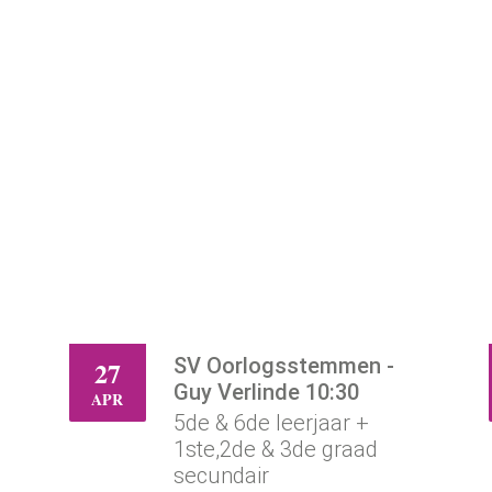
SV Oorlogsstemmen -
27
DI
Guy Verlinde 10:30
APR
5de & 6de leerjaar +
1ste,2de & 3de graad
secundair