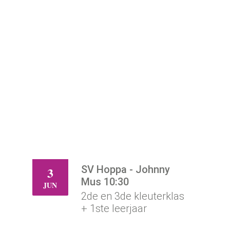
SV Hoppa - Johnny
3
DO
Mus 10:30
JUN
2de en 3de kleuterklas
+ 1ste leerjaar