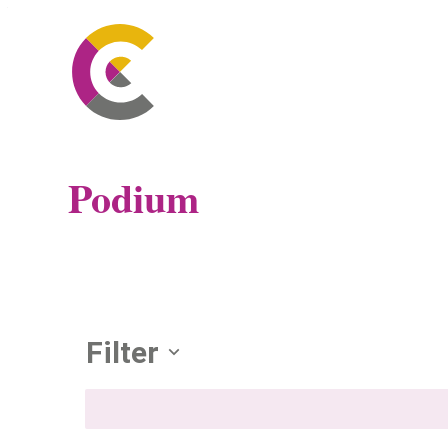
Naar inhoud
Ga naar verfijn of wijzig resultaten 
CC Leopoldsburg
Podium
Verfijn of wijzig resultat
Filter