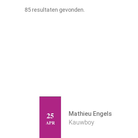
85 resultaten gevonden.
Mathieu Engels
25
ZO
Kauwboy
APR