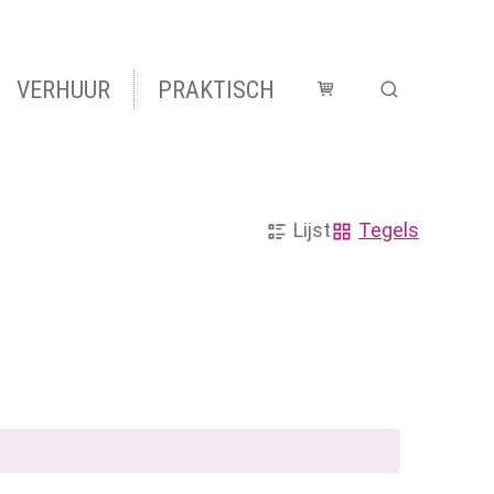
VERHUUR
PRAKTISCH
Winkelmandje
Zoek tonen 
Weergave
Lijst
Tegels