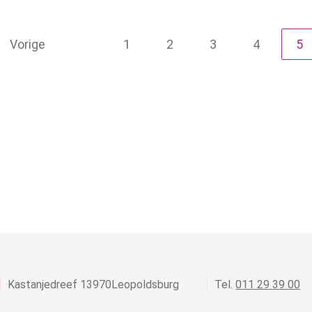
Vorige
1
2
3
4
5
,
Kastanjedreef 1
3970
Leopoldsburg
011 29 39 00
s
l